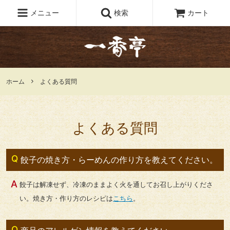
メニュー
検索
カート
ホーム
よくある質問
よくある質問
餃子の焼き方・らーめんの作り方を教えてください。
餃子は解凍せず、冷凍のままよく火を通してお召し上がりくださ
い。焼き方・作り方のレシピは
こちら
。