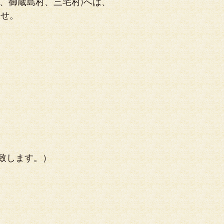
、御蔵島村、三宅村)へは、
ませ。
致します。）