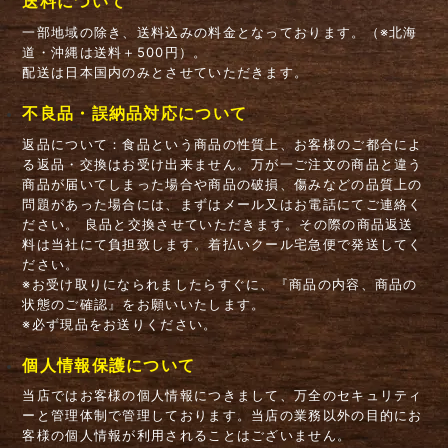
送料について
一部地域の除き、送料込みの料金となっております。（※北海
道・沖縄は送料＋500円）。
配送は日本国内のみとさせていただきます。
不良品・誤納品対応について
返品について：食品という商品の性質上、お客様のご都合によ
る返品・交換はお受け出来ません。万が一ご注文の商品と違う
商品が届いてしまった場合や商品の破損、傷みなどの品質上の
問題があった場合には、まずはメール又はお電話にてご連絡く
ださい。 良品と交換させていただきます。その際の商品返送
料は当社にて負担致します。着払いクール宅急便で発送してく
ださい。
※お受け取りになられましたらすぐに、『商品の内容、商品の
状態のご確認』をお願いいたします。
※必ず現品をお送りください。
個人情報保護について
当店ではお客様の個人情報につきまして、万全のセキュリティ
ーと管理体制で管理しております。当店の業務以外の目的にお
客様の個人情報が利用されることはございません。