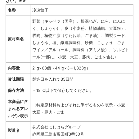
さい。※※
名称
冷凍餃子
野菜（キャベツ（国産）、根深ねぎ、にら、にんに
く、しょうが）、皮（小麦粉、植物油脂、大豆粉）、
豚肉、植物油脂（なたね油、ごま油）、調製ラード、
原材料名
しょうゆ、塩、醸造調味料、砂糖、こしょう、ごま、
ワイン／アルコール、調味料（アミノ酸）、ソルビト
ール(一部に、小麦、大豆、豚肉、ごまを含む)
内容量
21g×63個（441g×3＝1,323g）
賞味期限
製造日を入れて35日間
保存方法
－18℃以下で保存してください。
本商品に含
（特定原材料およびそれに準ずるものを表示）小麦・
まれるアレ
大豆・豚肉・ごま
ルゲン表示
株式会社にしはらグループ
製造者
静岡県三島市富田町3番30号